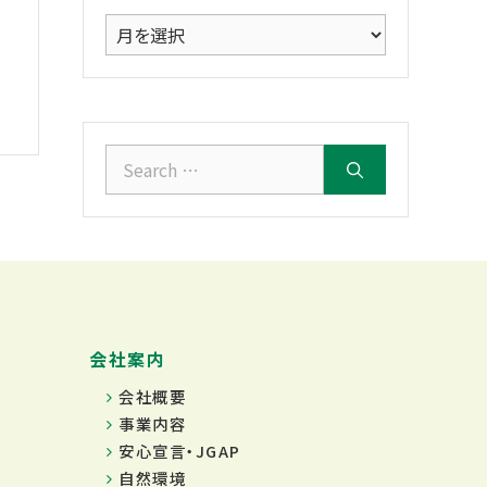
ア
ー
カ
イ
ブ
Search
for:
会社案内
会社概要
事業内容
安心宣言・JGAP
自然環境