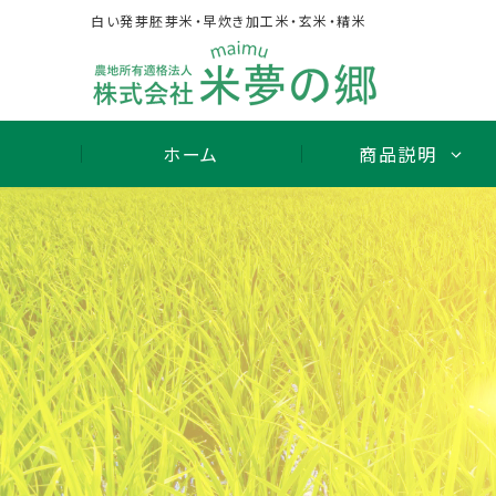
Skip
白い発芽胚芽米・早炊き加工米・玄米・精米
to
content
ホーム
商品説明