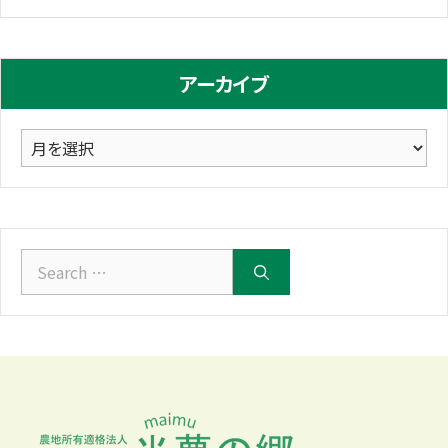
テ
ゴ
リ
アーカイブ
ー
ア
ー
カ
イ
ブ
Search
for: