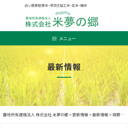
Skip
白い発芽胚芽米・早炊き加工米・玄米・精米
to
content
メニュー
最新情報
農地所有適格法人 株式会社 米夢の郷
>
更新情報
>
最新情報
>
視察研修