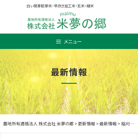
Skip
白い発芽胚芽米・早炊き加工米・玄米・精米
to
content
メニュー
最新情報
農地所有適格法人 株式会社 米夢の郷
>
更新情報
>
最新情報
>
稲刈り始まる