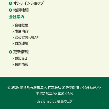
オンラインショップ
地讃地紹
会社案内
会社概要
事業内容
安心宣言・JGAP
自然環境
更新情報
お知らせ
最新情報
© 2026 農地所有適格法人 株式会社 米夢の郷 白い発芽胚芽米・
早炊き加工米・玄米・精米
designed by
福島ウェブ