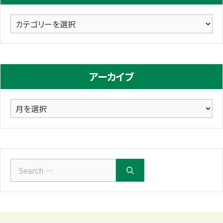
カ
テ
ゴ
リ
アーカイブ
ー
ア
ー
カ
イ
ブ
Search
for: