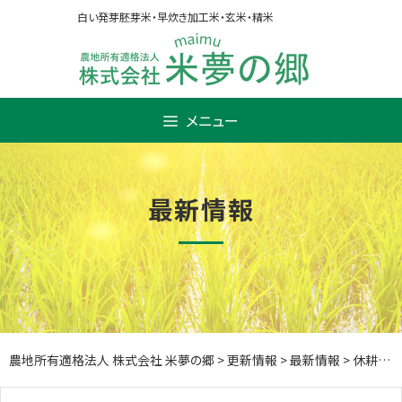
Skip
白い発芽胚芽米・早炊き加工米・玄米・精米
to
content
メニュー
最新情報
農地所有適格法人 株式会社 米夢の郷
>
更新情報
>
最新情報
>
休耕田の草刈り