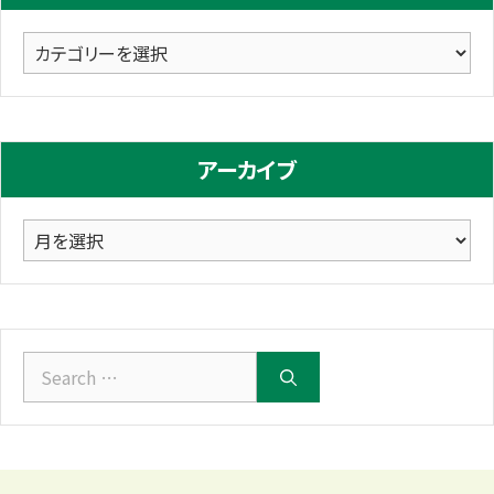
カ
テ
ゴ
リ
アーカイブ
ー
ア
ー
カ
イ
ブ
Search
for: