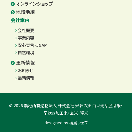
オンラインショップ
地讃地紹
会社案内
会社概要
事業内容
安心宣言・JGAP
自然環境
更新情報
お知らせ
最新情報
© 2026 農地所有適格法人 株式会社 米夢の郷 白い発芽胚芽米・
早炊き加工米・玄米・精米
designed by
福島ウェブ