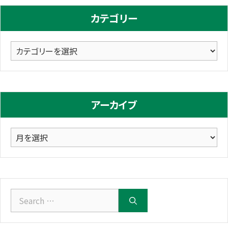
カテゴリー
カ
テ
ゴ
リ
アーカイブ
ー
ア
ー
カ
イ
ブ
Search
for: