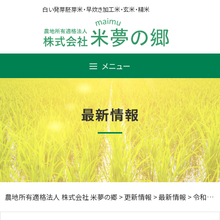
Skip
白い発芽胚芽米・早炊き加工米・玄米・精米
to
content
メニュー
最新情報
農地所有適格法人 株式会社 米夢の郷
>
更新情報
>
最新情報
>
令和元年産米の収穫開始