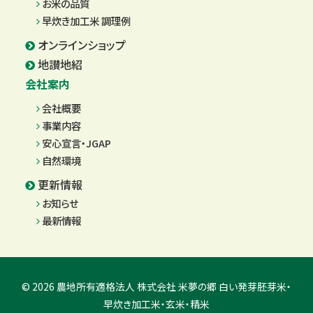
お米の品質
早炊き加工米 調理例
オンラインショップ
地讃地紹
会社案内
会社概要
事業内容
安心宣言・JGAP
自然環境
更新情報
お知らせ
最新情報
© 2026 農地所有適格法人 株式会社 米夢の郷 白い発芽胚芽米・
早炊き加工米・玄米・精米