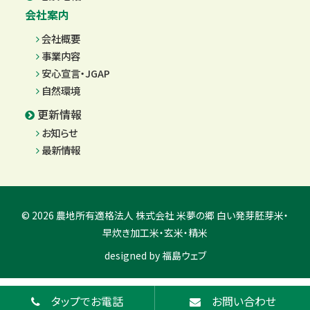
会社案内
会社概要
事業内容
安心宣言・JGAP
自然環境
更新情報
お知らせ
最新情報
© 2026 農地所有適格法人 株式会社 米夢の郷 白い発芽胚芽米・
早炊き加工米・玄米・精米
designed by
福島ウェブ
タップでお電話
お問い合わせ