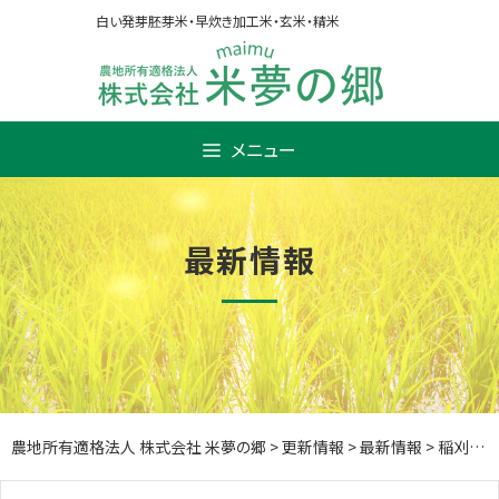
Skip
白い発芽胚芽米・早炊き加工米・玄米・精米
to
content
メニュー
最新情報
農地所有適格法人 株式会社 米夢の郷
>
更新情報
>
最新情報
>
稲刈作業研修