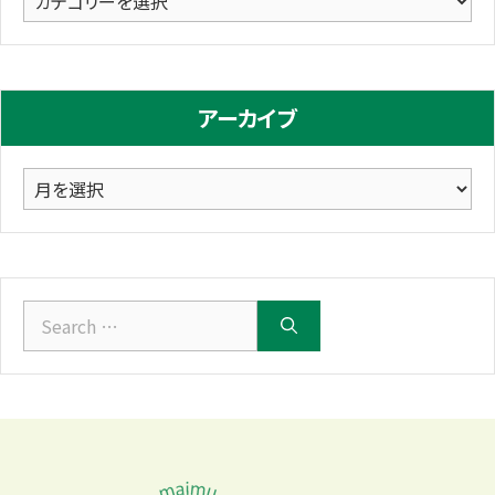
テ
ゴ
リ
アーカイブ
ー
ア
ー
カ
イ
ブ
Search
for: