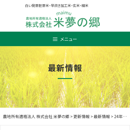
Skip
白い発芽胚芽米・早炊き加工米・玄米・精米
to
content
メニュー
最新情報
農地所有適格法人 株式会社 米夢の郷
>
更新情報
>
最新情報
>
24年の田植え始まる