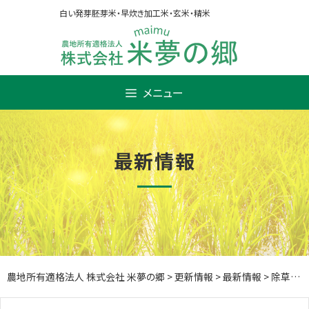
Skip
白い発芽胚芽米・早炊き加工米・玄米・精米
to
content
メニュー
最新情報
農地所有適格法人 株式会社 米夢の郷
>
更新情報
>
最新情報
>
除草作業