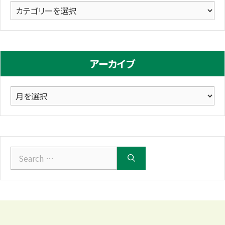
カ
テ
ゴ
リ
アーカイブ
ー
ア
ー
カ
イ
ブ
Search
for: