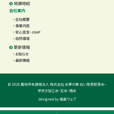
地讃地紹
会社案内
会社概要
事業内容
安心宣言・JGAP
自然環境
更新情報
お知らせ
最新情報
© 2026 農地所有適格法人 株式会社 米夢の郷 白い発芽胚芽米・
早炊き加工米・玄米・精米
designed by
福島ウェブ