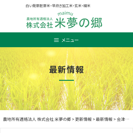
Skip
白い発芽胚芽米・早炊き加工米・玄米・精米
to
content
メニュー
最新情報
農地所有適格法人 株式会社 米夢の郷
>
更新情報
>
最新情報
>
会津美里町のアンテナショップ