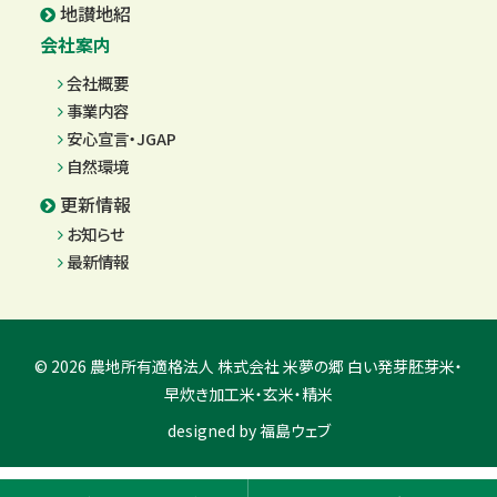
地讃地紹
会社案内
会社概要
事業内容
安心宣言・JGAP
自然環境
更新情報
お知らせ
最新情報
© 2026 農地所有適格法人 株式会社 米夢の郷 白い発芽胚芽米・
早炊き加工米・玄米・精米
designed by
福島ウェブ