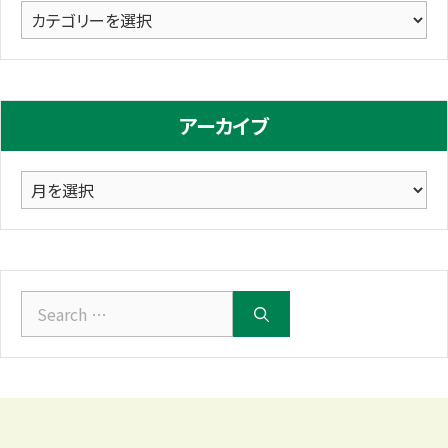
カ
テ
ゴ
リ
アーカイブ
ー
ア
ー
カ
イ
ブ
Search
for: